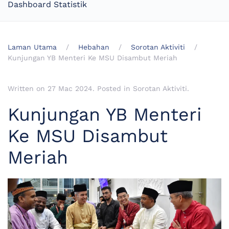
Dashboard Statistik
Laman Utama
Hebahan
Sorotan Aktiviti
Kunjungan YB Menteri Ke MSU Disambut Meriah
Written on
27 Mac 2024
. Posted in
Sorotan Aktiviti
.
Kunjungan YB Menteri
Ke MSU Disambut
Meriah