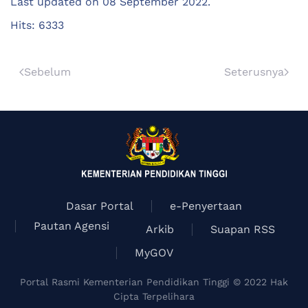
Last updated on
08 September 2022
.
Hits: 6333
Sebelum
Seterusnya
Dasar Portal
e-Penyertaan
Pautan Agensi
Arkib
Suapan RSS
MyGOV
Portal Rasmi Kementerian Pendidikan Tinggi © 2022 Hak
Cipta Terpelihara