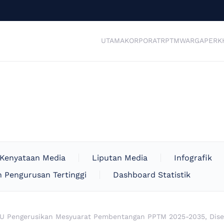
UTAMA
KORPORAT
RPTM
WARGA
PERK
Kenyataan Media
Liputan Media
Infografik
 Pengurusan Tertinggi
Dashboard Statistik
U Pengerusikan Mesyuarat Pembentangan PPTM 2025-2035, Dise