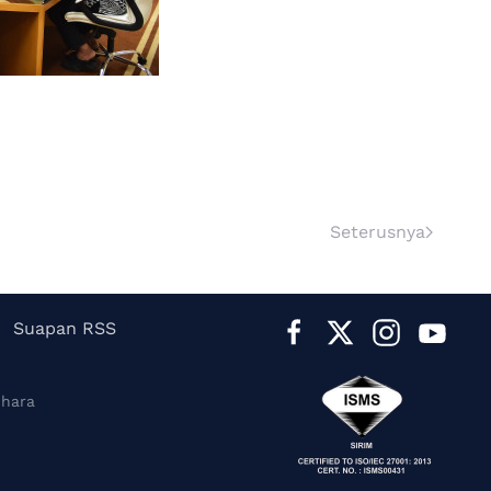
Seterusnya
Suapan RSS
ihara