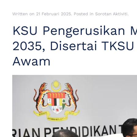
Written on
21 Februari 2025
. Posted in
Sorotan Aktiviti
.
KSU Pengerusikan 
2035, Disertai TKS
Awam