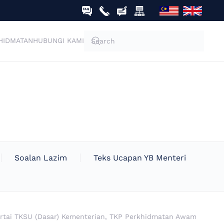
HIDMATAN
HUBUNGI KAMI
Soalan Lazim
Teks Ucapan YB Menteri
rtai TKSU (Dasar) Kementerian, TKP Perkhidmatan Awam