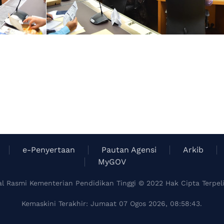
e-Penyertaan
Pautan Agensi
Arkib
MyGOV
al Rasmi Kementerian Pendidikan Tinggi © 2022 Hak Cipta Terpel
Kemaskini Terakhir: Jumaat 07 Ogos 2026, 08:58:43.