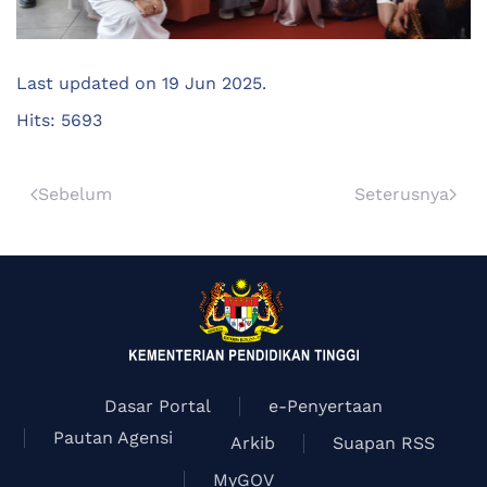
Last updated on
19 Jun 2025
.
Hits: 5693
Sebelum
Seterusnya
Dasar Portal
e-Penyertaan
Pautan Agensi
Arkib
Suapan RSS
MyGOV