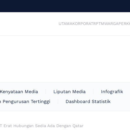
UTAMA
KORPORAT
RPTM
WARGA
PERK
Kenyataan Media
Liputan Media
Infografik
 Pengurusan Tertinggi
Dashboard Statistik
T Erat Hubungan Sedia Ada Dengan Qatar