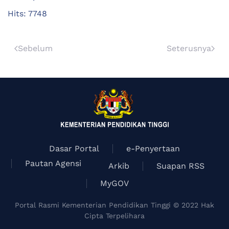
Hits: 7748
Sebelum
Seterusnya
Dasar Portal
e-Penyertaan
Pautan Agensi
Arkib
Suapan RSS
MyGOV
Portal Rasmi Kementerian Pendidikan Tinggi © 2022 Hak
Cipta Terpelihara