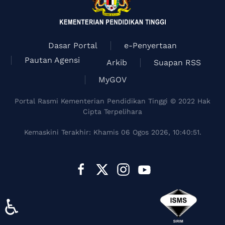
Dasar Portal
e-Penyertaan
Pautan Agensi
Arkib
Suapan RSS
MyGOV
Portal Rasmi Kementerian Pendidikan Tinggi © 2022 Hak
Cipta Terpelihara
Kemaskini Terakhir: Khamis 06 Ogos 2026, 10:40:51.
♿