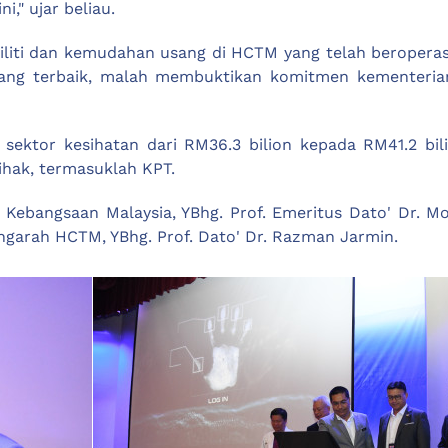
i," ujar beliau.
fasiliti dan kemudahan usang di HCTM yang telah beropera
 yang terbaik, malah membuktikan komitmen kementeri
ektor kesihatan dari RM36.3 bilion kepada RM41.2 bil
ihak, termasuklah KPT.
 Kebangsaan Malaysia, YBhg. Prof. Emeritus Dato' Dr. M
engarah HCTM, YBhg. Prof. Dato' Dr. Razman Jarmin.