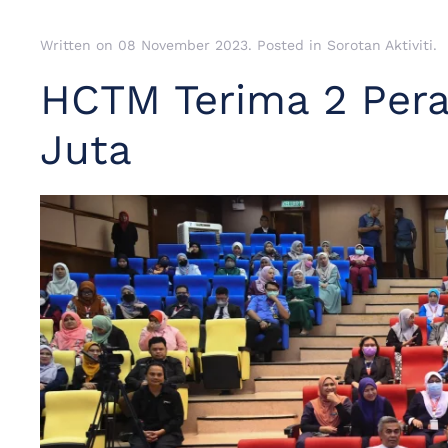
Written on
08 November 2023
. Posted in
Sorotan Aktiviti
.
HCTM Terima 2 Pera
Juta