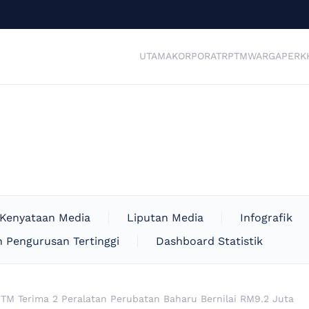
UTAMA
KORPORAT
RPTM
WARGA
PERK
Kenyataan Media
Liputan Media
Infografik
 Pengurusan Tertinggi
Dashboard Statistik
TM Terima 2 Peralatan Perubatan Baharu Bernilai RM9.2 Juta