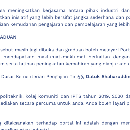
sa meningkatkan kerjasama antara pihak industri da
atkan inisiatif yang lebih bersifat jangka sederhana d
aan kemudahan pengajaran dan pembelajaran yang lebih b
RADUAN
but masih lagi dibuka dan graduan boleh melayari Por
eh mendapatkan maklumat-maklumat berkaitan dengan
; serta latihan peningkatan kemahiran yang dianjurkan d
 Dasar Kementerian Pengajian Tinggi,
Datuk Shaharuddi
politeknik, kolej komuniti dan IPTS tahun 2019, 2020
sediakan secara percuma untuk anda. Anda boleh layari
g dilaksanakan terhadap portal ini adalah dengan me
arikat atau industri.