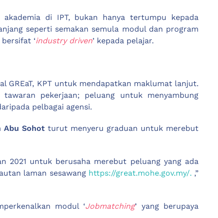
n akademia di IPT, bukan hanya tertumpu kepada
an panjang seperti semakan semula modul dan program
ersifat ‘
industry driven
’ kepada pelajar.
tal GREaT, KPT untuk mendapatkan maklumat lanjut.
 tawaran pekerjaan; peluang untuk menyambung
aripada pelbagai agensi.
n Abu
Sohot
turut menyeru graduan untuk merebut
 dan 2021 untuk berusaha merebut peluang yang ada
 pautan laman sesawang
https://great.mohe.gov.my/.
,”
mperkenalkan modul ‘
Jobmatching
’ yang berupaya