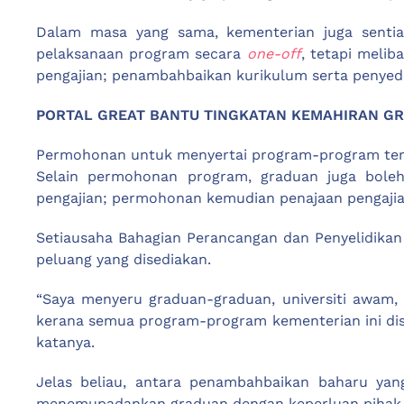
Dalam masa yang sama, kementerian juga sentia
pelaksanaan program secara
one-off
, tetapi melib
pengajian; penambahbaikan kurikulum serta penyedi
PORTAL GREAT BANTU TINGKATAN KEMAHIRAN G
Permohonan untuk menyertai program-program terse
Selain permohonan program, graduan juga bol
pengajian; permohonan kemudian penajaan pengajian
Setiausaha Bahagian Perancangan dan Penyelidikan
peluang yang disediakan.
“Saya menyeru graduan-graduan, universiti awam, 
kerana semua program-program kementerian ini di
katanya.
Jelas beliau, antara penambahbaikan baharu yan
menemupadankan graduan dengan keperluan pihak sy