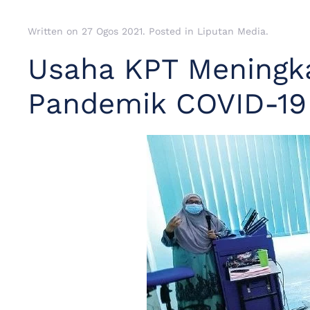
Written on
27 Ogos 2021
. Posted in
Liputan Media
.
Usaha KPT Meningk
Pandemik COVID-19