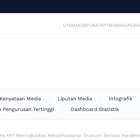
UTAMA
KORPORAT
RPTM
WARGA
PERK
Kenyataan Media
Liputan Media
Infografik
 Pengurusan Tertinggi
Dashboard Statistik
ha KPT Meningkatkan Kebolehpasaran Graduan Semasa Pandemi