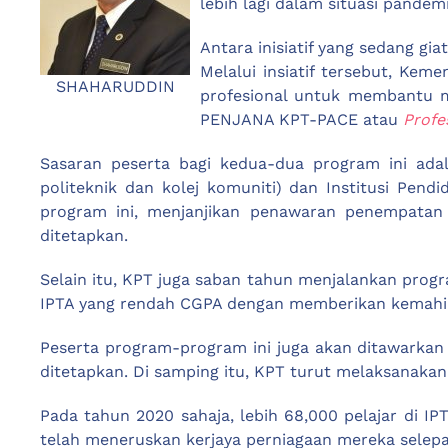
lebih lagi dalam situasi pande
Antara inisiatif yang sedang g
Melalui insiatif tersebut, Ke
SHAHARUDDIN
profesional untuk membantu 
PENJANA KPT-PACE atau
Profe
Sasaran peserta bagi kedua-dua program ini adal
politeknik dan kolej komuniti) dan Institusi Pen
program ini, menjanjikan penawaran penempatan
ditetapkan.
Selain itu, KPT juga saban tahun menjalankan prog
IPTA yang rendah CGPA dengan memberikan kemahi
Peserta program-program ini juga akan ditawarkan
ditetapkan. Di samping itu, KPT turut melaksanak
Pada tahun 2020 sahaja, lebih 68,000 pelajar di I
telah meneruskan kerjaya perniagaan mereka selep