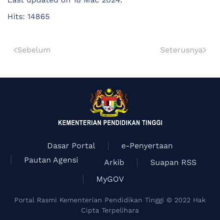
Hits: 14865
Sebelum
Seterusnya
Dasar Portal
e-Penyertaan
Pautan Agensi
Arkib
Suapan RSS
MyGOV
Portal Rasmi Kementerian Pendidikan Tinggi © 2022 Hak
Cipta Terpelihara