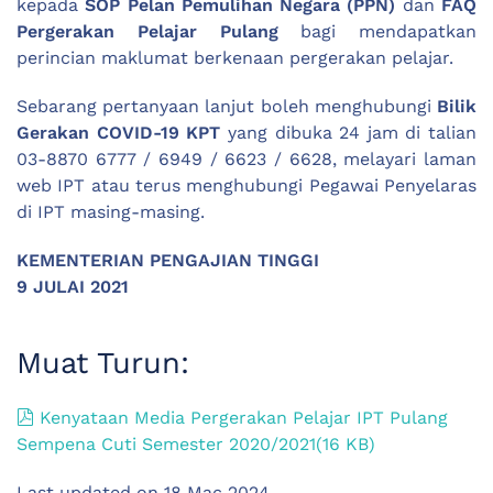
kepada
SOP Pelan Pemulihan Negara (PPN)
dan
FAQ
Pergerakan Pelajar Pulang
bagi mendapatkan
perincian maklumat berkenaan pergerakan pelajar.
Sebarang pertanyaan lanjut boleh menghubungi
Bilik
Gerakan COVID-19 KPT
yang dibuka 24 jam di talian
03-8870 6777 / 6949 / 6623 / 6628, melayari laman
web IPT atau terus menghubungi Pegawai Penyelaras
di IPT masing-masing.
KEMENTERIAN PENGAJIAN TINGGI
9 JULAI 2021
Muat Turun:
pdf
Kenyataan Media Pergerakan Pelajar IPT Pulang
Sempena Cuti Semester 2020/2021
(
16 KB
)
Last updated on
18 Mac 2024
.