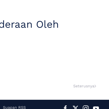
nderaan Oleh
Seterusnya
Suapan RSS