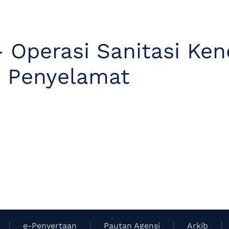
 - Operasi Sanitasi Ke
 Penyelamat
e-Penyertaan
Pautan Agensi
Arkib