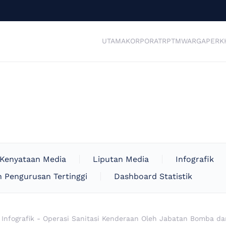
UTAMA
KORPORAT
RPTM
WARGA
PERK
Kenyataan Media
Liputan Media
Infografik
 Pengurusan Tertinggi
Dashboard Statistik
 Infografik - Operasi Sanitasi Kenderaan Oleh Jabatan Bomba d