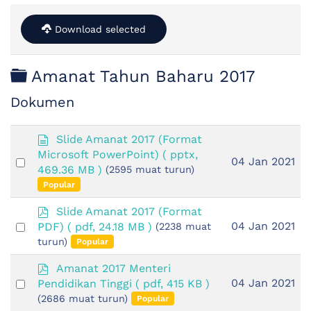
Download selected
Folder
Amanat Tahun Baharu 2017
Dokumen
d
Slide Amanat 2017 (Format
o
Microsoft PowerPoint)
( pptx,
Select
04 Jan 2021
k
469.36 MB )
(2595 muat turun)
an
u
Popular
m
item
e
p
Slide Amanat 2017 (Format
n
d
Select
04 Jan 2021
PDF)
( pdf, 24.18 MB )
(2238 muat
f
an
turun)
Popular
item
p
Amanat 2017 Menteri
d
Select
04 Jan 2021
Pendidikan Tinggi
( pdf, 415 KB )
f
an
(2686 muat turun)
Popular