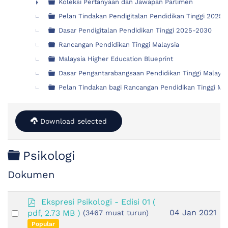
Koleksi Pertanyaan dan Jawapan Parlimen
►
Pelan Tindakan Pendigitalan Pendidikan Tinggi 2025
Dasar Pendigitalan Pendidikan Tinggi 2025-2030
Rancangan Pendidikan Tinggi Malaysia
Malaysia Higher Education Blueprint
Dasar Pengantarabangsaan Pendidikan Tinggi Malays
Pelan Tindakan bagi Rancangan Pendidikan Tinggi M
Download selected
Folder
Psikologi
Dokumen
p
Ekspresi Psikologi - Edisi 01
(
d
Select
04 Jan 2021
pdf, 2.73 MB )
(3467 muat turun)
f
an
Popular