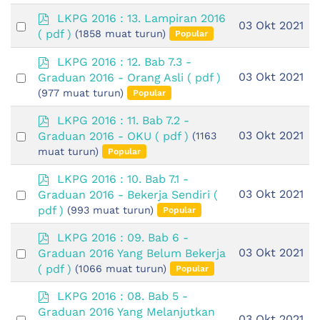
p
LKPG 2016 : 13. Lampiran 2016
Select
03 Okt 2021
d
( pdf )
(1858 muat turun)
Popular
an
f
item
p
LKPG 2016 : 12. Bab 7.3 -
d
Select
03 Okt 2021
Graduan 2016 - Orang Asli
( pdf )
f
an
(977 muat turun)
Popular
item
p
LKPG 2016 : 11. Bab 7.2 -
d
Select
03 Okt 2021
Graduan 2016 - OKU
( pdf )
(1163
f
an
muat turun)
Popular
item
p
LKPG 2016 : 10. Bab 7.1 -
d
Select
03 Okt 2021
Graduan 2016 - Bekerja Sendiri
(
f
an
pdf )
(993 muat turun)
Popular
item
p
LKPG 2016 : 09. Bab 6 -
d
Select
03 Okt 2021
Graduan 2016 Yang Belum Bekerja
f
an
( pdf )
(1066 muat turun)
Popular
item
p
LKPG 2016 : 08. Bab 5 -
d
Graduan 2016 Yang Melanjutkan
Select
03 Okt 2021