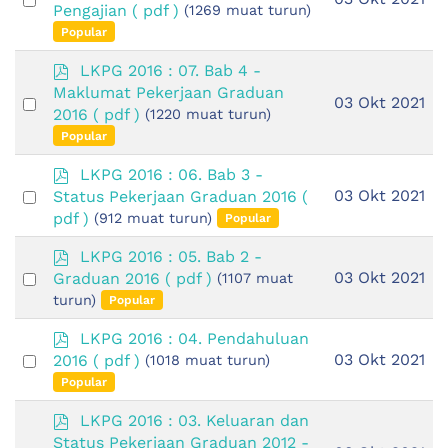
f
Pengajian
( pdf )
(1269 muat turun)
an
Popular
item
p
LKPG 2016 : 07. Bab 4 -
d
Maklumat Pekerjaan Graduan
Select
03 Okt 2021
f
2016
( pdf )
(1220 muat turun)
an
Popular
item
p
LKPG 2016 : 06. Bab 3 -
d
Select
03 Okt 2021
Status Pekerjaan Graduan 2016
(
f
an
pdf )
(912 muat turun)
Popular
item
p
LKPG 2016 : 05. Bab 2 -
d
Select
03 Okt 2021
Graduan 2016
( pdf )
(1107 muat
f
an
turun)
Popular
item
p
LKPG 2016 : 04. Pendahuluan
d
Select
03 Okt 2021
2016
( pdf )
(1018 muat turun)
f
an
Popular
item
p
LKPG 2016 : 03. Keluaran dan
d
Status Pekerjaan Graduan 2012 -