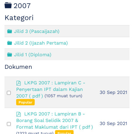
Folder
2007
Kategori
Folder
Jilid 3 (Pascaijazah)
Folder
Jilid 2 (Ijazah Pertama)
Folder
Jilid 1 (Diploma)
Dokumen
p
LKPG 2007 : Lampiran C -
d
Penyertaan IPT dalam Kajian
Select
30 Sep 2021
f
2007
( pdf )
(1057 muat turun)
an
Popular
item
p
LKPG 2007 : Lampiran B -
d
Borang Soal Selidik 2007 &
Select
30 Sep 2021
f
Format Maklumat dari IPT
( pdf )
an
(1323 muat turun)
Popular