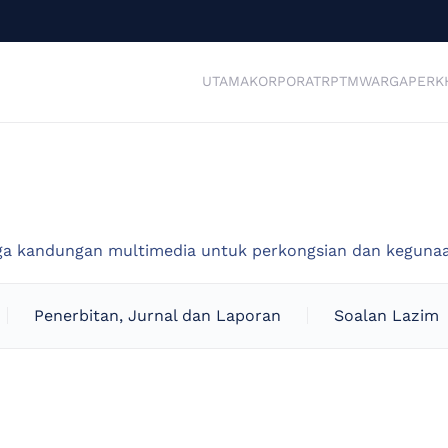
UTAMA
KORPORAT
RPTM
WARGA
PERK
ga kandungan multimedia untuk perkongsian dan keguna
Penerbitan, Jurnal dan Laporan
Soalan Lazim