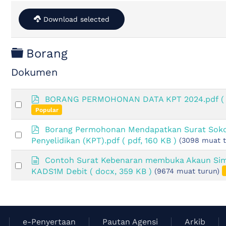
Download selected
Folder
Borang
Dokumen
p
BORANG PERMOHONAN DATA KPT 2024.pdf
(
Select
d
Popular
an
f
item
p
Borang Permohonan Mendapatkan Surat Soko
Select
d
Penyelidikan (KPT).pdf
( pdf, 160 KB )
(3098 muat t
an
f
item
d
Contoh Surat Kebenaran membuka Akaun Simp
Select
o
KADS1M Debit
( docx, 359 KB )
(9674 muat turun)
an
k
item
u
m
e
n
e-Penyertaan
Pautan Agensi
Arkib