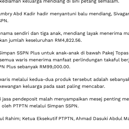
ediaman keluarga mendiang di sini petang semalam.
. Zambry Abd Kadir hadir menyantuni balu mendiang, Sivag
SPN.
nama sendiri dan tiga anak, mendiang layak menerima ma
kan jumlah keseluruhan RM4,822.56.
n Simpan SSPN Plus untuk anak-anak di bawah Pakej Top
semua waris menerima manfaat perlindungan takaful ber
PN Plus sebanyak RM99,000.00.
waris melalui kedua-dua produk tersebut adalah sebanya
kewangan keluarga pada saat paling mencabar.
ti jasa pendeposit malah menyampaikan mesej penting 
n oleh PTPTN melalui Simpan SSPN.
dul Rahim; Ketua Eksekutif PTPTN, Ahmad Dasuki Abdul Ma