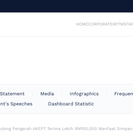
HOME
CORPORATE
RPTM
STA
 Statement
Media
Infographics
Frequen
nt's Speeches
Dashboard Statistic
nolong Pengarah AKEPT Terima Lebih RM100,000 Manfaat Simpa