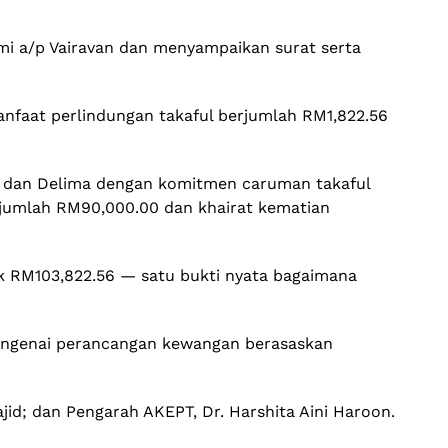
ami a/p Vairavan dan menyampaikan surat serta
nfaat perlindungan takaful berjumlah RM1,822.56
as dan Delima dengan komitmen caruman takaful
jumlah RM90,000.00 dan khairat kematian
k RM103,822.56 — satu bukti nyata bagaimana
mengenai perancangan kewangan berasaskan
jid; dan Pengarah AKEPT, Dr. Harshita Aini Haroon.