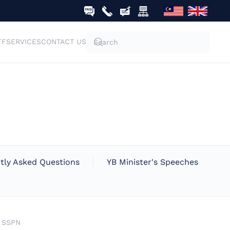
FF
SERVICES
CONTACT US
tly Asked Questions
YB Minister's Speeches
n SSPN