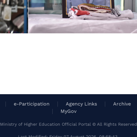
e-Participation
Agency Links
Archive
MyGov
Ministry of Higher Education Official Portal © All Rights Reserved
Last Modified: Friday 07 August 2026, 08:58:43.