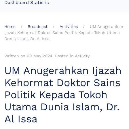
Dashboard Statistic
Home
Broadcast
Activities
UM Anugerahkan
Ijazah Kehormat Doktor Sains Politik Kepada Tokoh Utama
Dunia Islam, Dr. Al Issa
Written on
09 May 2024
. Posted in
Activity
.
UM Anugerahkan Ijazah
Kehormat Doktor Sains
Politik Kepada Tokoh
Utama Dunia Islam, Dr.
Al Issa