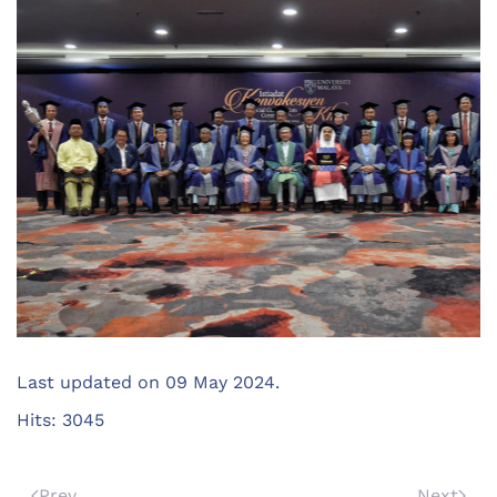
Last updated on
09 May 2024
.
Hits: 3045
Prev
Next