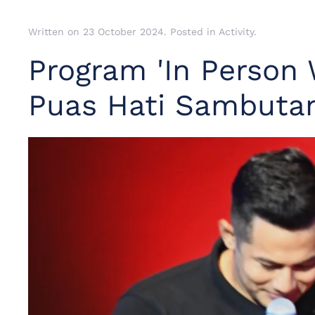
Written on
23 October 2024
. Posted in
Activity
.
Program 'In Person 
Puas Hati Sambuta