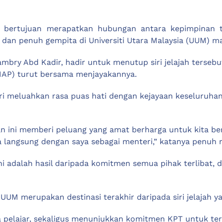
g bertujuan merapatkan hubungan antara kepimpinan te
 dan penuh gempita di Universiti Utara Malaysia (UUM) 
 Zambry Abd Kadir, hadir untuk menutup siri jelajah terse
niMAP) turut bersama menjayakannya.
ri meluahkan rasa puas hati dengan kejayaan keseluruhan
n ini memberi peluang yang amat berharga untuk kita beri
a langsung dengan saya sebagai menteri,” katanya penuh r
dalah hasil daripada komitmen semua pihak terlibat, dan 
UM merupakan destinasi terakhir daripada siri jelajah ya
ra pelajar, sekaligus menunjukkan komitmen KPT untuk 