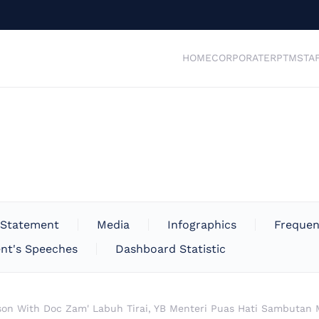
HOME
CORPORATE
RPTM
STA
 Statement
Media
Infographics
Frequen
nt's Speeches
Dashboard Statistic
son With Doc Zam' Labuh Tirai, YB Menteri Puas Hati Sambutan