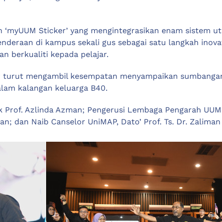
kan ‘myUUM Sticker’ yang mengintegrasikan enam sistem 
nderaan di kampus sekali gus sebagai satu langkah ino
n berkualiti kepada pelajar.
dir turut mengambil kesempatan menyampaikan sumbangan
alam kalangan keluarga B40.
k Prof. Azlinda Azman; Pengerusi Lembaga Pengarah UUM, 
n; dan Naib Canselor UniMAP, Dato’ Prof. Ts. Dr. Zaliman