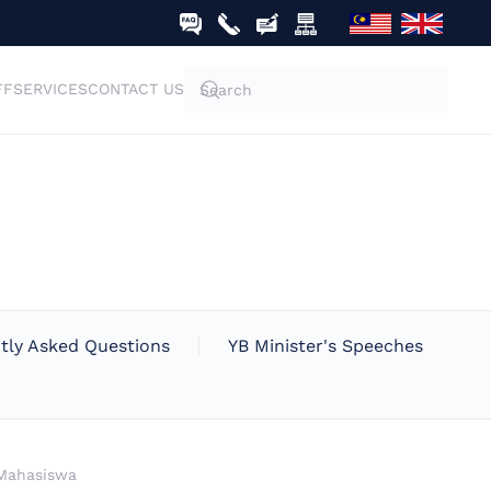
FF
SERVICES
CONTACT US
tly Asked Questions
YB Minister's Speeches
 Mahasiswa