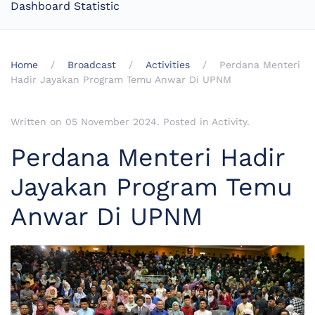
Dashboard Statistic
Home
Broadcast
Activities
Perdana Menteri
Hadir Jayakan Program Temu Anwar Di UPNM
Written on
05 November 2024
. Posted in
Activity
.
Perdana Menteri Hadir
Jayakan Program Temu
Anwar Di UPNM