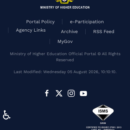
Portal Policy
e-Participation
Agency Links
Archive
RSS Feed
MyGov
Ministry of Higher Education Official Portal © All Rights
Reserved
Last Modified: Wednesday 05 August 2026, 10:10:10.
♿