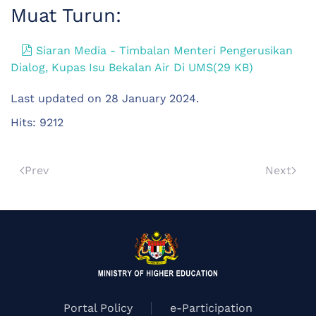
Muat Turun:
pdf
Siaran Media - Timbalan Menteri Pengerusikan
Dialog, Kupas Isu Bekalan Air Di UMS
(
29 KB
)
Last updated on
28 January 2024
.
Hits: 9212
Prev
Next
Portal Policy
e-Participation