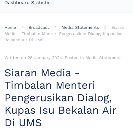
Dashboard Statistic
Home
Broadcast
Media Statements
Siaran
Media - Timbalan Menteri Pengerusikan Dialog, Kupas Isu
Bekalan Air Di UMS
Written on
28 January 2024
. Posted in
Media Statement
.
Siaran Media -
Timbalan Menteri
Pengerusikan Dialog,
Kupas Isu Bekalan Air
Di UMS