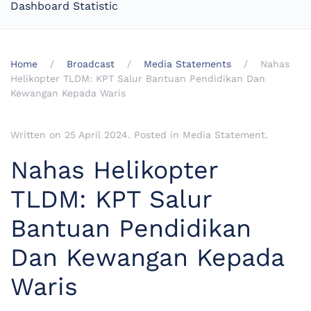
Dashboard Statistic
Home
Broadcast
Media Statements
Nahas
Helikopter TLDM: KPT Salur Bantuan Pendidikan Dan
Kewangan Kepada Waris
Written on
25 April 2024
. Posted in
Media Statement
.
Nahas Helikopter
TLDM: KPT Salur
Bantuan Pendidikan
Dan Kewangan Kepada
Waris