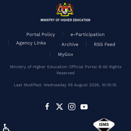
Portal Policy
e-Participation
Agency Links
Archive
RSS Feed
MyGov
Ministry of Higher Education Official Portal © All Rights
Reserved
Last Modified: Wednesday 05 August 2026, 10:10:10.
♿