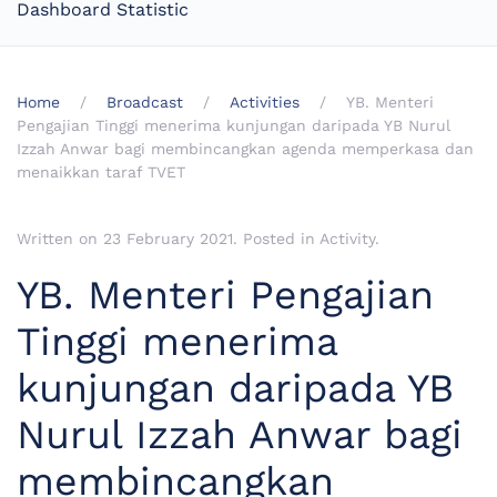
Dashboard Statistic
Home
Broadcast
Activities
YB. Menteri
Pengajian Tinggi menerima kunjungan daripada YB Nurul
Izzah Anwar bagi membincangkan agenda memperkasa dan
menaikkan taraf TVET
Written on
23 February 2021
. Posted in
Activity
.
YB. Menteri Pengajian
Tinggi menerima
kunjungan daripada YB
Nurul Izzah Anwar bagi
membincangkan