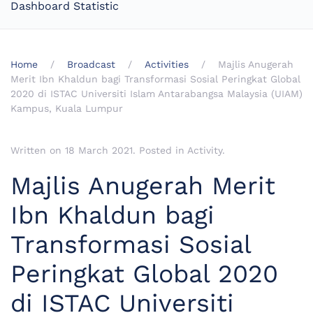
Dashboard Statistic
Home
Broadcast
Activities
Majlis Anugerah
Merit Ibn Khaldun bagi Transformasi Sosial Peringkat Global
2020 di ISTAC Universiti Islam Antarabangsa Malaysia (UIAM)
Kampus, Kuala Lumpur
Written on
18 March 2021
. Posted in
Activity
.
Majlis Anugerah Merit
Ibn Khaldun bagi
Transformasi Sosial
Peringkat Global 2020
di ISTAC Universiti