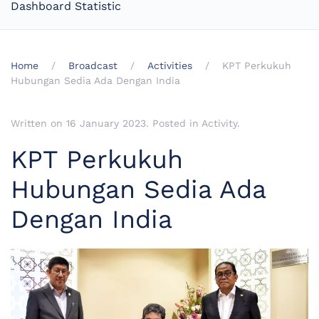
Dashboard Statistic
Home
Broadcast
Activities
KPT Perkukuh
Hubungan Sedia Ada Dengan India
Written on
16 January 2023
. Posted in
Activity
.
KPT Perkukuh
Hubungan Sedia Ada
Dengan India