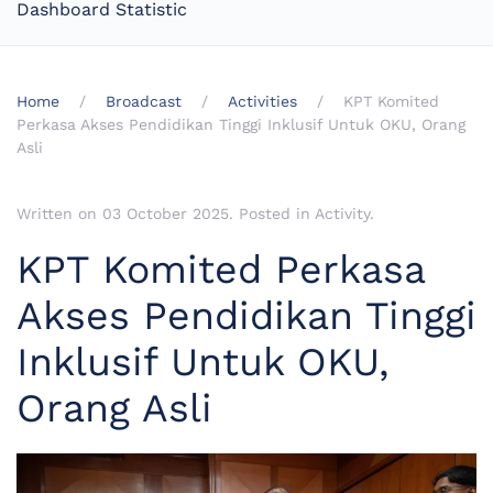
Dashboard Statistic
Home
Broadcast
Activities
KPT Komited
Perkasa Akses Pendidikan Tinggi Inklusif Untuk OKU, Orang
Asli
Written on
03 October 2025
. Posted in
Activity
.
KPT Komited Perkasa
Akses Pendidikan Tinggi
Inklusif Untuk OKU,
Orang Asli