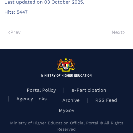
Last updated on
03 October 2025
.
Hits: 5447
Prev
Next
Portal Policy
e-Participation
Agency Links
Archive
RSS Feed
MyGov
Ministry of Higher Education Official Portal © All Rights
Reserved