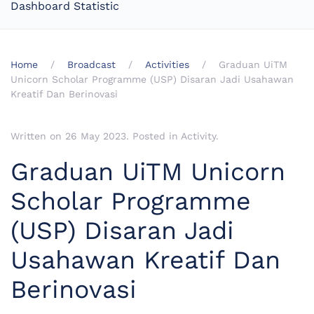
Dashboard Statistic
Home
Broadcast
Activities
Graduan UiTM
Unicorn Scholar Programme (USP) Disaran Jadi Usahawan
Kreatif Dan Berinovasi
Written on
26 May 2023
. Posted in
Activity
.
Graduan UiTM Unicorn
Scholar Programme
(USP) Disaran Jadi
Usahawan Kreatif Dan
Berinovasi