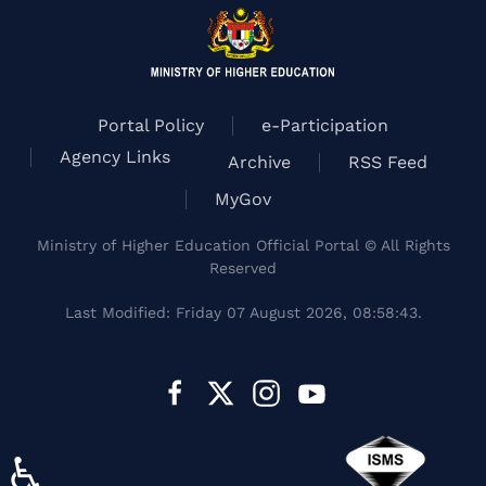
Portal Policy
e-Participation
Agency Links
Archive
RSS Feed
MyGov
Ministry of Higher Education Official Portal © All Rights
Reserved
Last Modified: Friday 07 August 2026, 08:58:43.
♿