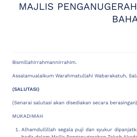
MAJLIS PENGANUGERAH
BAHA
Bismillahirrahmannirrahim.
Assalamualaikum Warahmatullahi Wabarakatuh, Sala
(SALUTASI)
(Senarai salutasi akan disediakan secara berasingan
MUKADIMAH
Alhamdullillah segala puji dan syukur dipanja
hadir dalam Majlis Penganugerahan Tokoh Akade