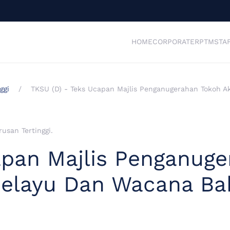
HOME
CORPORATE
RPTM
STA
ggi
TKSU (D) - Teks Ucapan Majlis Penganugerahan Tokoh 
usan Tertinggi
.
apan Majlis Penganug
elayu Dan Wacana Ba