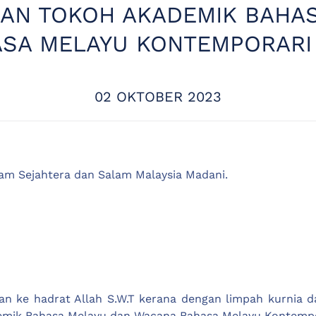
AN TOKOH AKADEMIK BAHA
SA MELAYU KONTEMPORARI
02 OKTOBER 2023
m Sejahtera dan Salam Malaysia Madani.
)
tkan ke hadrat Allah S.W.T kerana dengan limpah kurnia
mik Bahasa Melayu dan Wacana Bahasa Melayu Kontempora