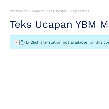
Written on
20 March 2023
. Posted in
Speeches
.
Teks Ucapan YBM Ma
English translation not available for this co
×