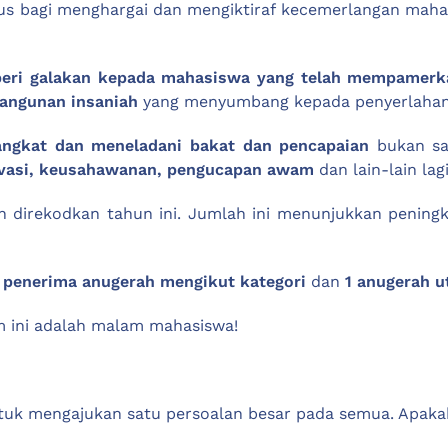
sus bagi menghargai dan mengiktiraf kecemerlangan mah
beri galakan kepada mahasiswa yang telah mempamerka
bangunan insaniah
yang menyumbang kepada penyerlahan p
angkat dan meneladani bakat dan pencapaian
bukan sah
ovasi, keusahawanan, pengucapan awam
dan lain-lain lagi
 direkodkan tahun ini. Jumlah ini menunjukkan peningk
 penerima anugerah
mengikut kategori
dan
1 anugerah 
m ini adalah malam mahasiswa!
tuk mengajukan satu persoalan besar pada semua. Apakah