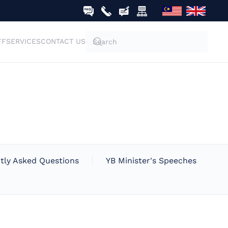
FF
SERVICES
CONTACT US
tly Asked Questions
YB Minister's Speeches