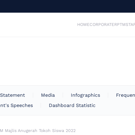
HOME
CORPORATE
RPTM
STA
 Statement
Media
Infographics
Frequen
nt's Speeches
Dashboard Statistic
M Majlis Anugerah Tokoh Siswa 2022