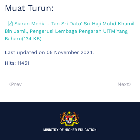
Muat Turun:
pdf
Siaran Media - Tan Sri Dato’ Sri Haji Mohd Khamil
Bin Jamil, Pengerusi Lembaga Pengarah UiTM Yang
Baharu
(
134 KB
)
Last updated on
05 November 2024
.
Hits: 11451
Prev
Next