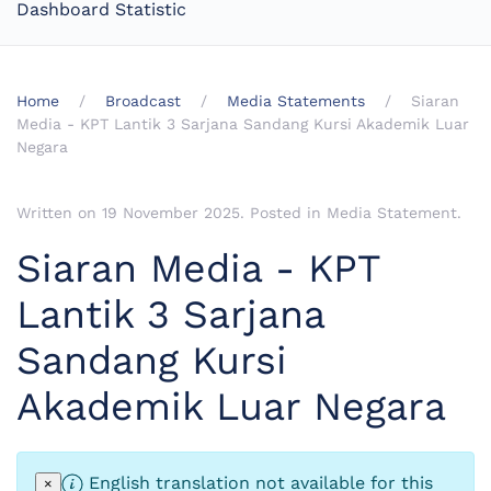
Dashboard Statistic
Home
Broadcast
Media Statements
Siaran
Media - KPT Lantik 3 Sarjana Sandang Kursi Akademik Luar
Negara
Written on
19 November 2025
. Posted in
Media Statement
.
Siaran Media - KPT
Lantik 3 Sarjana
Sandang Kursi
Akademik Luar Negara
English translation not available for this
×