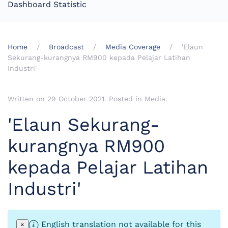
Dashboard Statistic
Home
Broadcast
Media Coverage
'Elaun
Sekurang-kurangnya RM900 kepada Pelajar Latihan
Industri'
Written on
29 October 2021
. Posted in
Media
.
'Elaun Sekurang-
kurangnya RM900
kepada Pelajar Latihan
Industri'
English translation not available for this
×