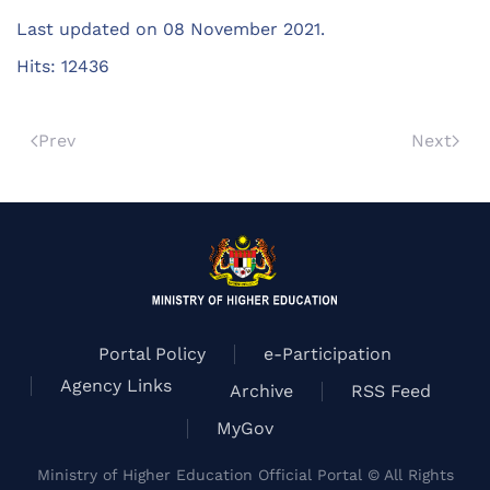
Last updated on
08 November 2021
.
Hits: 12436
Prev
Next
Portal Policy
e-Participation
Agency Links
Archive
RSS Feed
MyGov
Ministry of Higher Education Official Portal © All Rights