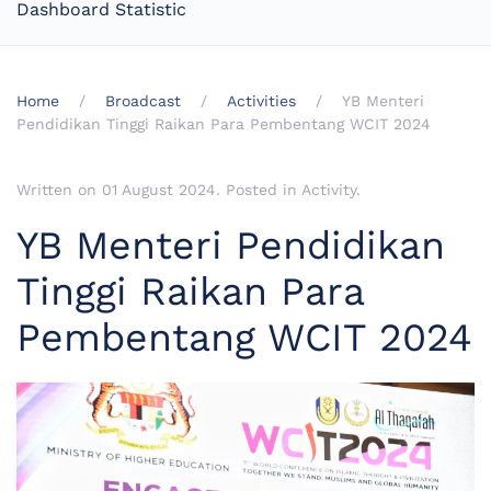
Dashboard Statistic
Home
Broadcast
Activities
YB Menteri
Pendidikan Tinggi Raikan Para Pembentang WCIT 2024
Written on
01 August 2024
. Posted in
Activity
.
YB Menteri Pendidikan
Tinggi Raikan Para
Pembentang WCIT 2024