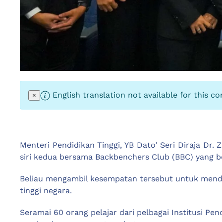
English translation not available for this co
×
Menteri Pendidikan Tinggi, YB Dato' Seri Diraja 
siri kedua bersama Backbenchers Club (BBC) yang be
Beliau mengambil kesempatan tersebut untuk mende
tinggi negara.
Seramai 60 orang pelajar dari pelbagai Institusi Pe