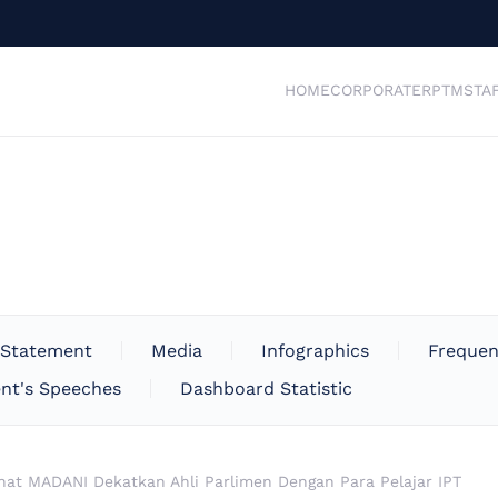
HOME
CORPORATE
RPTM
STA
 Statement
Media
Infographics
Frequen
nt's Speeches
Dashboard Statistic
hat MADANI Dekatkan Ahli Parlimen Dengan Para Pelajar IPT