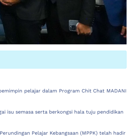
a pemimpin pelajar dalam Program Chit Chat MADANI
 isu semasa serta berkongsi hala tuju pendidikan
is Perundingan Pelajar Kebangsaan (MPPK) telah hadir