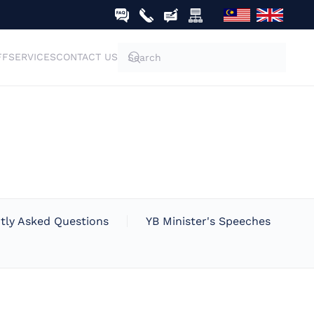
FF
SERVICES
CONTACT US
tly Asked Questions
YB Minister's Speeches