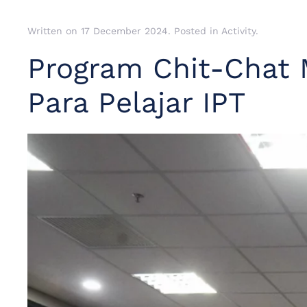
Written on
17 December 2024
. Posted in
Activity
.
Program Chit-Chat 
Para Pelajar IPT