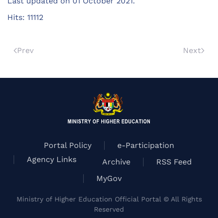
Last updated on
01 October 2021
.
Hits: 11112
Prev
Next
Portal Policy
e-Participation
Agency Links
Archive
RSS Feed
MyGov
Ministry of Higher Education Official Portal © All Rights
Reserved