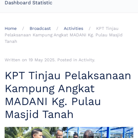
Dashboard Statistic
Home
Broadcast
Activities
KPT Tinjau
Pelaksanaan Kampung Angkat MADANI Kg. Pulau Masjid
Tanah
Written on
19 May 2025
. Posted in
Activity
.
KPT Tinjau Pelaksanaan
Kampung Angkat
MADANI Kg. Pulau
Masjid Tanah