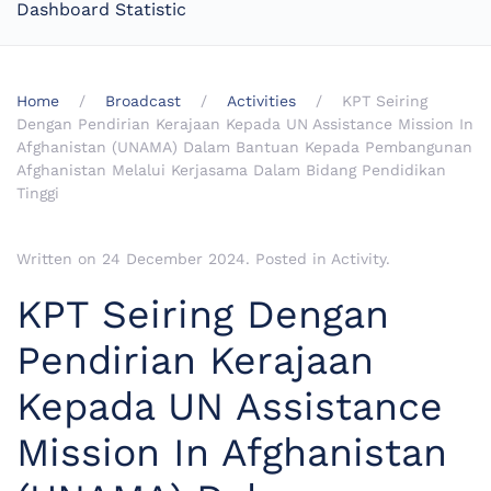
Dashboard Statistic
Home
Broadcast
Activities
KPT Seiring
Dengan Pendirian Kerajaan Kepada UN Assistance Mission In
Afghanistan (UNAMA) Dalam Bantuan Kepada Pembangunan
Afghanistan Melalui Kerjasama Dalam Bidang Pendidikan
Tinggi
Written on
24 December 2024
. Posted in
Activity
.
KPT Seiring Dengan
Pendirian Kerajaan
Kepada UN Assistance
Mission In Afghanistan