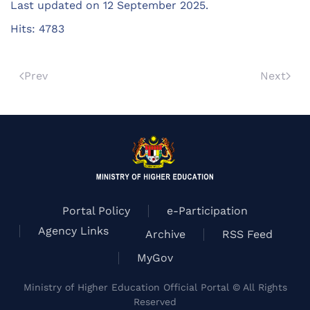
Last updated on
12 September 2025
.
Hits: 4783
Prev
Next
Portal Policy
e-Participation
Agency Links
Archive
RSS Feed
MyGov
Ministry of Higher Education Official Portal © All Rights
Reserved