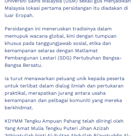
Universiti Sains Malaysia (USM) sekali gus menjadikan
Malaysia lokasi pertama persidangan itu diadakan di
luar Eropah.
Persidangan ini meneruskan tradisinya dalam
memupuk wacana global, kini dengan tumpuan
khusus pada tanggungjawab sosial, etika dan
kemampanan selaras dengan Matlamat
Pembangunan Lestari (SDG) Pertubuhan Bangsa-
Bangsa Bersatu.
Ia turut menawarkan peluang unik kepada peserta
untuk terlibat dalam dialog ilmiah dan pertukaran
praktikal, merapatkan jurang antara usaha
kemampanan dan pelbagai komuniti yang mereka
berkhidmat.
KDYMM Tengku Ampuan Pahang telah diiringi oleh
Yang Amat Mulia Tengku Puteri Jihan Azizah
'Athiyatullah binti Al-Sultan Abdullah Ri’ayatuddin Al-