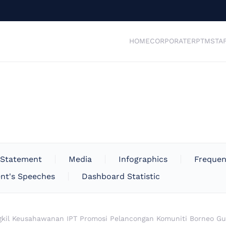
HOME
CORPORATE
RPTM
STA
 Statement
Media
Infographics
Frequen
nt's Speeches
Dashboard Statistic
kil Keusahawanan IPT Promosi Pelancongan Komuniti Borneo Guna