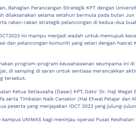
an, Bahagian Perancangan Strategik KPT dengan Univers
h dilaksanakan selama setahun bermula pada bulan Jun 2
rta rakan-rakan strategik pelancongan di kedua-dua buah
IDCT2023 ini mampu menjadi wadah untuk memupuk keus
asi dan pelancongan komuniti yang selari dengan hasrat 
sanakan program-program keusahawanan seumpama ini di 
 di samping di saran untuk sentiasa merancakkan aktivit
g tersebut.
mbalan Ketua Setiausaha (Dasar) KPT, Dato' Dr. Haji Mega
a serta Timbalan Naib Canselor (Hal Ehwal Pelajar dan Al
ua peserta yang menjayakan IDCT 2023 yang julung-julung 
e kampus UNIMAS bagi meninjau operasi Pusat Kesihatan 