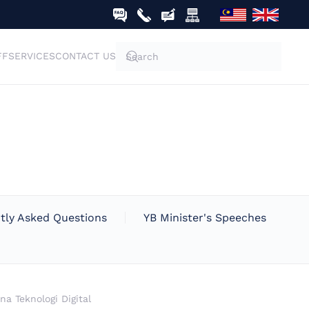
FF
SERVICES
CONTACT US
tly Asked Questions
YB Minister's Speeches
 Teknologi Digital