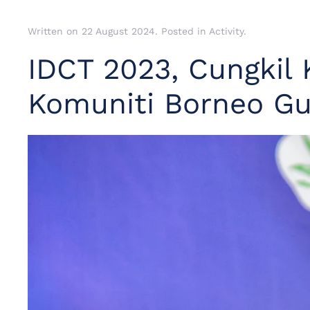
Written on
22 August 2024
. Posted in
Activity
.
IDCT 2023, Cungkil
Komuniti Borneo Gun