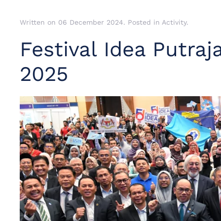
Written on
06 December 2024
. Posted in
Activity
.
Festival Idea Putra
2025