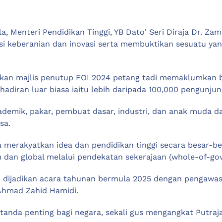
a, Menteri Pendidikan Tinggi, YB Dato' Seri Diraja Dr. Z
tasi keberanian dan inovasi serta membuktikan sesuatu ya
akan majlis penutup FOI 2024 petang tadi memaklumkan
ran luar biasa iaitu lebih daripada 100,000 pengunjung
ademik, pakar, pembuat dasar, industri, dan anak muda da
sa.
ha merakyatkan idea dan pendidikan tinggi secara besar-
au dan global melalui pendekatan sekerajaan (whole-of-go
n dijadikan acara tahunan bermula 2025 dengan pengawas
 Ahmad Zahid Hamidi.
tanda penting bagi negara, sekali gus mengangkat Putrajaya