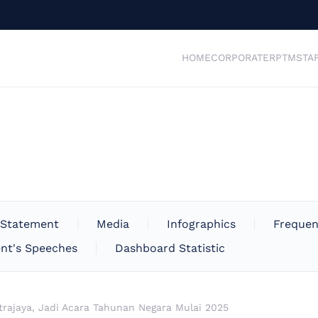
HOME
CORPORATE
RPTM
STA
 Statement
Media
Infographics
Frequen
nt's Speeches
Dashboard Statistic
utrajaya, Jadi Acara Tahunan Negara Mulai 2025