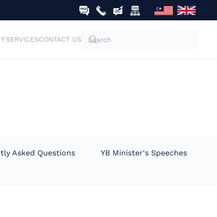
FF
SERVICES
CONTACT US
tly Asked Questions
YB Minister's Speeches