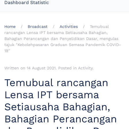
Dashboard Statistic
Home
Broadcast
Activities
Temubual
rancangan Lensa IPT bersama Setiausaha Bahagian,
Bahagian Perancangan dan Penyelidikan Dasar, mengulas
tajuk "Kebolehpasaran Graduan Semasa Pandemik COVID-
19"
Written on
14 August 2021
. Posted in
Activity
.
Temubual rancangan
Lensa IPT bersama
Setiausaha Bahagian,
Bahagian Perancangan