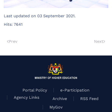
Last updated on
03 September 2021
.
Hits: 7641
Prev
Next
Portal Policy
e-Participation
Agency Links
Archive
RSS Feed
MyGov