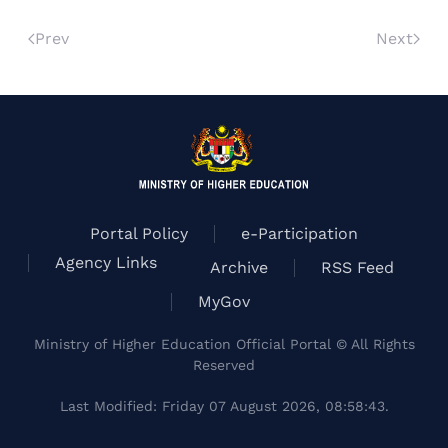
Prev
Next
Portal Policy
e-Participation
Agency Links
Archive
RSS Feed
MyGov
Ministry of Higher Education Official Portal © All Rights
Reserved
Last Modified: Friday 07 August 2026, 08:58:43.