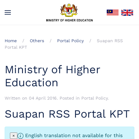
Home
Others
Portal Policy
Suapan RSS
Portal KPT
Ministry of Higher
Education
Written on
04 April 2016
. Posted in
Portal Policy
.
Suapan RSS Portal KPT
English translation not available for this
×