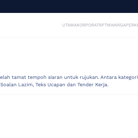
UTAMA
KORPORAT
RPTM
WARGA
PERK
telah tamat tempoh siaran untuk rujukan. Antara katego
, Soalan Lazim, Teks Ucapan dan Tender Kerja.