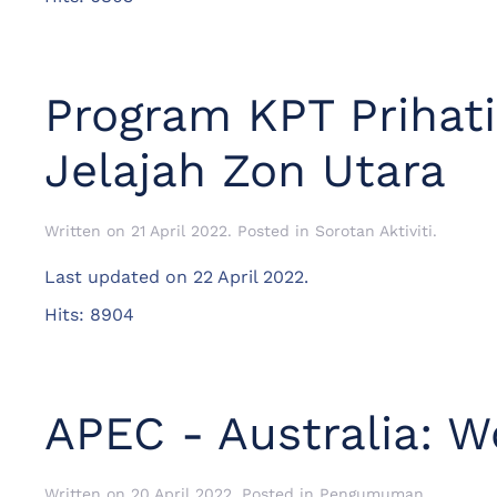
Program KPT Prihat
Jelajah Zon Utara
Written on
21 April 2022
. Posted in
Sorotan Aktiviti
.
Last updated on
22 April 2022
.
Hits: 8904
APEC - Australia: 
Written on
20 April 2022
. Posted in
Pengumuman
.