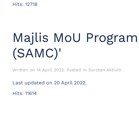
Hits: 12718
Majlis MoU Program 
(SAMC)'
Written on
14 April 2022
. Posted in
Sorotan Aktiviti
.
Last updated on
20 April 2022
.
Hits: 11614