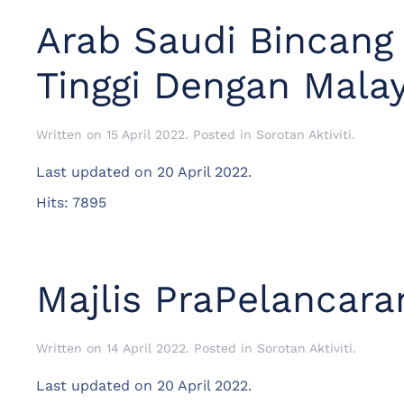
Arab Saudi Bincang 
Tinggi Dengan Malay
Written on
15 April 2022
. Posted in
Sorotan Aktiviti
.
Last updated on
20 April 2022
.
Hits: 7895
Majlis PraPelancara
Written on
14 April 2022
. Posted in
Sorotan Aktiviti
.
Last updated on
20 April 2022
.