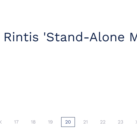
Rintis 'Stand-Alone M
17
18
19
20
21
22
23