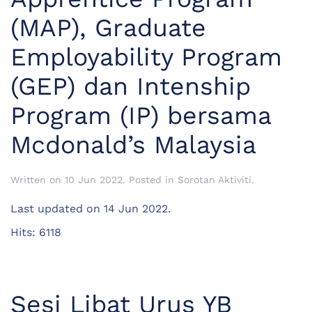
(MAP), Graduate
Employability Program
(GEP) dan Intenship
Program (IP) bersama
Mcdonald’s Malaysia
Written on
10 Jun 2022
. Posted in
Sorotan Aktiviti
.
Last updated on
14 Jun 2022
.
Hits: 6118
Sesi Libat Urus YB