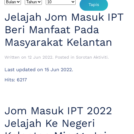
Penapis
Bulan
Tahun
Papar #
Tapis
Jelajah Jom Masuk IPT
Beri Manfaat Pada
Masyarakat Kelantan
Written on
12 Jun 2022
. Posted in
Sorotan Aktiviti
.
Last updated on
15 Jun 2022
.
Hits: 6217
Jom Masuk IPT 2022
Jelajah Ke Negeri