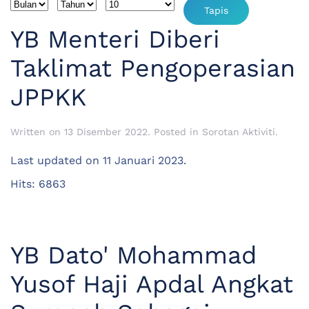
Penapis
Bulan
Tahun
Papar #
Tapis
YB Menteri Diberi
Taklimat Pengoperasian
JPPKK
Written on
13 Disember 2022
. Posted in
Sorotan Aktiviti
.
Last updated on
11 Januari 2023
.
Hits: 6863
YB Dato' Mohammad
Yusof Haji Apdal Angkat