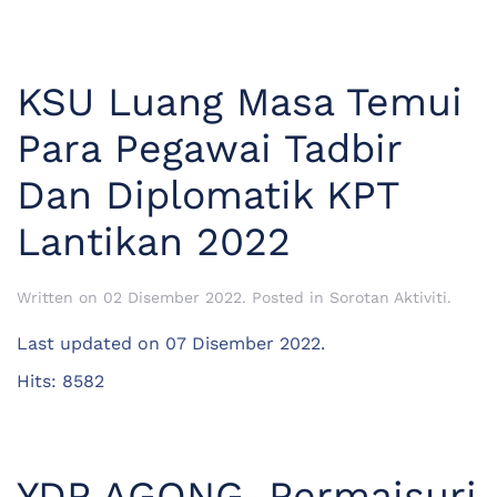
KSU Luang Masa Temui
Para Pegawai Tadbir
Dan Diplomatik KPT
Lantikan 2022
Written on
02 Disember 2022
. Posted in
Sorotan Aktiviti
.
Last updated on
07 Disember 2022
.
Hits: 8582
YDP AGONG, Permaisuri