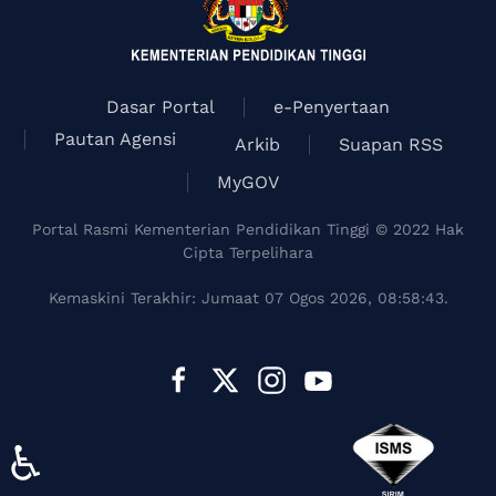
Dasar Portal
e-Penyertaan
Pautan Agensi
Arkib
Suapan RSS
MyGOV
Portal Rasmi Kementerian Pendidikan Tinggi © 2022 Hak
Cipta Terpelihara
Kemaskini Terakhir: Jumaat 07 Ogos 2026, 08:58:43.
♿