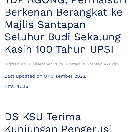
Berkenan Berangkat ke
Majlis Santapan
Seluhur Budi Sekalung
Kasih 100 Tahun UPSI
Written on
01 Disember 2022
. Posted in
Sorotan Aktiviti
.
Last updated on
07 Disember 2022
.
Hits: 4606
DS KSU Terima
Kunjungan Pengerusi